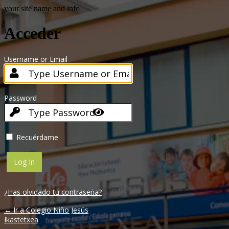
your site name and info
Acceder
Username or Email
Password
Recuérdame
¿Has olvidado tu contraseña?
← Ir a Colegio Niño Jesús
Ikastetxea