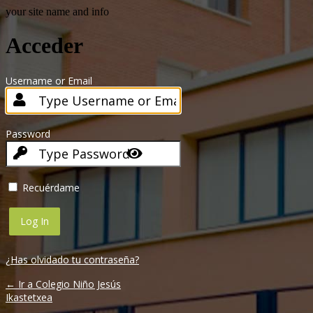
your site name and info
Acceder
Username or Email
Password
Recuérdame
¿Has olvidado tu contraseña?
← Ir a Colegio Niño Jesús
Ikastetxea