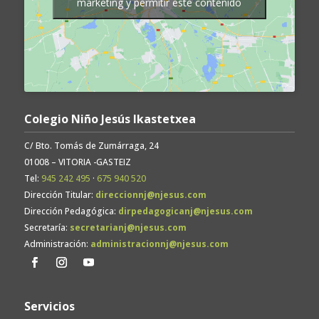
marketing y permitir este contenido
Colegio Niño Jesús Ikastetxea
C/ Bto. Tomás de Zumárraga, 24
01008 – VITORIA -GASTEIZ
Tel:
945 242 495
·
675 940 520
Dirección Titular:
direccionnj@njesus.com
Dirección Pedagógica:
dirpedagogicanj@njesus.com
Secretaría:
secretarianj@njesus.com
Administración:
administracionnj@njesus.com
Servicios