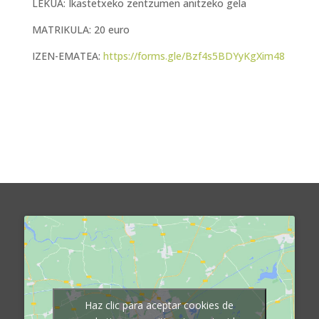
LEKUA: Ikastetxeko zentzumen anitzeko gela
MATRIKULA: 20 euro
IZEN-EMATEA:
https://forms.gle/Bzf4s5BDYyKgXim48
Haz clic para aceptar cookies de