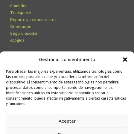
Comedor
Transporte
Deporte y extraescolares
Orientación
Seguro escolar
Acogida
Secretaría
Gestionar consentimiento
Información General
Para ofrecer las mejores experiencias, utilizamos tecnologías como
Admisiones
las cookies para almacenar y/o acceder a la información del
Calendario escolar
dispositivo. El consentimiento de estas tecnologías nos permitirá
procesar datos como el comportamiento de navegación o las
Contacto
identificaciones únicas en este sitio. No consentir o retirar el
Sugerencias
consentimiento, puede afectar negativamente a ciertas características
y funciones.
Trabaja con nosotros
Aceptar
Canal ético