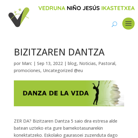
BIZITZAREN DANTZA
por
Marc
|
Sep 13, 2022
|
blog
,
Noticias
,
Pastoral
,
promociones
,
Uncategorized @eu
ZER DA? Bizitzaren Dantza 5 saio dira estresa alde
batean uzteko eta gure barnekotasunarekin
konektatzeko. Eskolako gaurasoei zuzenduta dago