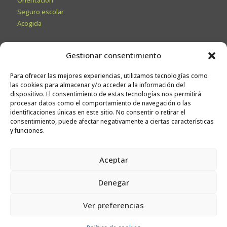
Seguro escolar
Acogida
Secretaría
Gestionar consentimiento
Información General
Para ofrecer las mejores experiencias, utilizamos tecnologías como
Admisiones
las cookies para almacenar y/o acceder a la información del
Calendario escolar
dispositivo. El consentimiento de estas tecnologías nos permitirá
procesar datos como el comportamiento de navegación o las
Contacto
identificaciones únicas en este sitio. No consentir o retirar el
Sugerencias
consentimiento, puede afectar negativamente a ciertas características
y funciones.
Trabaja con nosotros
Aceptar
Canal ético
Denegar
Ver preferencias
© Niño Jesús Ikastetxea
. Todos los derechos reservados.