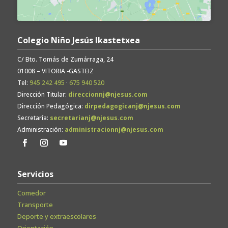
Colegio Niño Jesús Ikastetxea
C/ Bto. Tomás de Zumárraga, 24
01008 – VITORIA -GASTEIZ
Tel:
945 242 495
·
675 940 520
Dirección Titular:
direccionnj@njesus.com
Dirección Pedagógica:
dirpedagogicanj@njesus.com
Secretaría:
secretarianj@njesus.com
Administración:
administracionnj@njesus.com
Servicios
Comedor
Transporte
Deporte y extraescolares
Orientación