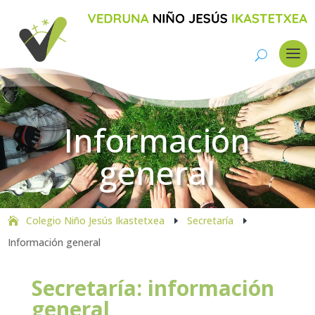
Información
general
Colegio Niño Jesús Ikastetxea
Secretaría
E
E
Información general
Secretaría: información
general