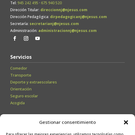
Tel:
945 242 495
·
675 940 520
Dirección Titular:
direccionnj@njesus.com
Dirección Pedagógica:
dirpedagogicanj@njesus.com
Secretaría:
secretarianj@njesus.com
Administración:
administracionnj@njesus.com
Servicios
Comedor
Transporte
Deporte y extraescolares
Orientación
Seguro escolar
Acogida
Secretaría
Gestionar consentimiento
Información General
Para ofrecer las mejores experiencias, utilizamos tecnologías como