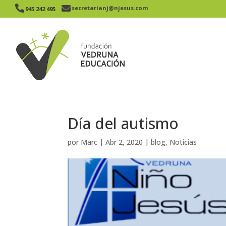


secretarianj@njesus.com
945 242 495​
Día del autismo
por
Marc
|
Abr 2, 2020
|
blog
,
Noticias