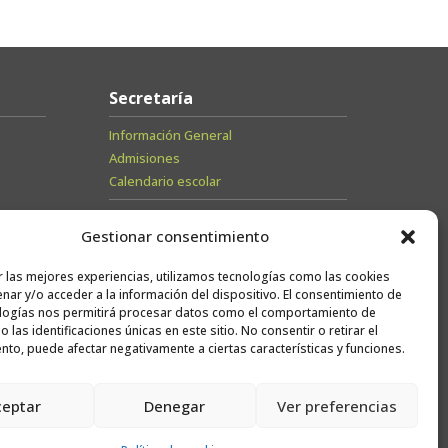
Secretaría
Información General
Admisiones
Calendario escolar
Contacto
Gestionar consentimiento
Sugerencias
r las mejores experiencias, utilizamos tecnologías como las cookies
Trabaja con
nar y/o acceder a la información del dispositivo. El consentimiento de
logías nos permitirá procesar datos como el comportamiento de
nosotros
 las identificaciones únicas en este sitio. No consentir o retirar el
nto, puede afectar negativamente a ciertas características y funciones.
Canal ético
ceptar
Denegar
Ver preferencias