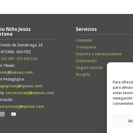
io Niño Jesús
Servicios
etxea
Comedor
 Tomás de Zumárraga, 24
Transporte
 VITORIA -GASTEIZ
Deporte y extraescolares
 242 495
·
675 940 520
Orientación
n Titular:
Seguro escolar
ionnj@njesus.com
Acogida
ón Pedagógica:
Para ofrece
agogicanj@njesus.com
para almace
ía:
secretarianj@njesus.com
estas tecno
navegación o
tración:
consentimie
stracionnj@njesus.com
A