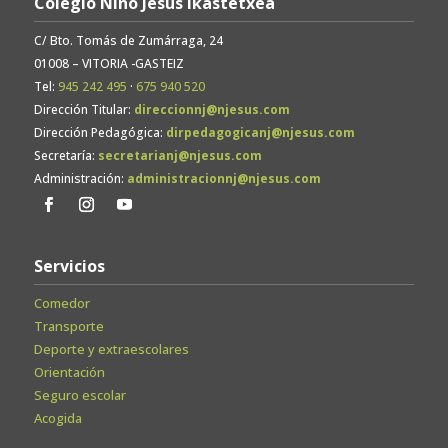
Colegio Niño Jesús Ikastetxea
C/ Bto. Tomás de Zumárraga, 24
01008 – VITORIA -GASTEIZ
Tel:
945 242 495
·
675 940 520
Dirección Titular:
direccionnj@njesus.com
Dirección Pedagógica:
dirpedagogicanj@njesus.com
Secretaría:
secretarianj@njesus.com
Administración:
administracionnj@njesus.com
Servicios
Comedor
Transporte
Deporte y extraescolares
Orientación
Seguro escolar
Acogida