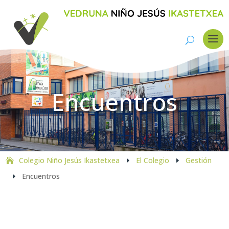
Encuentros
Colegio Niño Jesús Ikastetxea
El Colegio
Gestión
E
E
Encuentros
E