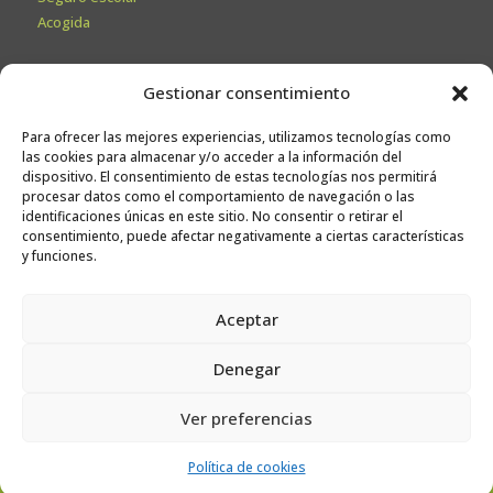
Acogida
Secretaría
Gestionar consentimiento
Información General
Para ofrecer las mejores experiencias, utilizamos tecnologías como
Admisiones
las cookies para almacenar y/o acceder a la información del
Calendario escolar
dispositivo. El consentimiento de estas tecnologías nos permitirá
procesar datos como el comportamiento de navegación o las
Contacto
identificaciones únicas en este sitio. No consentir o retirar el
Sugerencias
consentimiento, puede afectar negativamente a ciertas características
y funciones.
Trabaja con nosotros
Aceptar
Canal ético
Denegar
Ver preferencias
© Niño Jesús Ikastetxea
. Todos los derechos reservados.
Política de cookies
Aviso Legal
·
Política de Privacidad
·
Política de Cookies