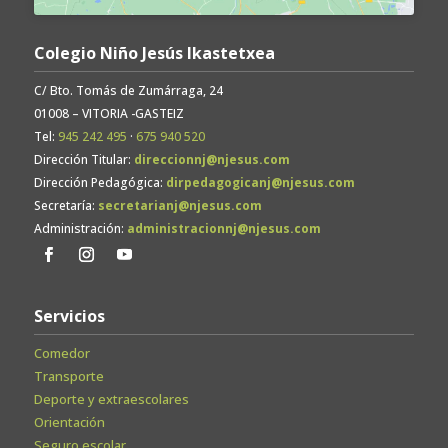
Colegio Niño Jesús Ikastetxea
C/ Bto. Tomás de Zumárraga, 24
01008 – VITORIA -GASTEIZ
Tel:
945 242 495
·
675 940 520
Dirección Titular:
direccionnj@njesus.com
Dirección Pedagógica:
dirpedagogicanj@njesus.com
Secretaría:
secretarianj@njesus.com
Administración:
administracionnj@njesus.com
Servicios
Comedor
Transporte
Deporte y extraescolares
Orientación
Seguro escolar