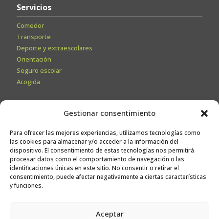
Servicios
Comedor
Transporte
Deporte y extraescolares
Orientación
Seguro escolar
Acogida
Secretaría
Gestionar consentimiento
Información General
Para ofrecer las mejores experiencias, utilizamos tecnologías como
Admisiones
las cookies para almacenar y/o acceder a la información del
Calendario escolar
dispositivo. El consentimiento de estas tecnologías nos permitirá
procesar datos como el comportamiento de navegación o las
Contacto
identificaciones únicas en este sitio. No consentir o retirar el
Sugerencias
consentimiento, puede afectar negativamente a ciertas características
y funciones.
Trabaja con nosotros
Aceptar