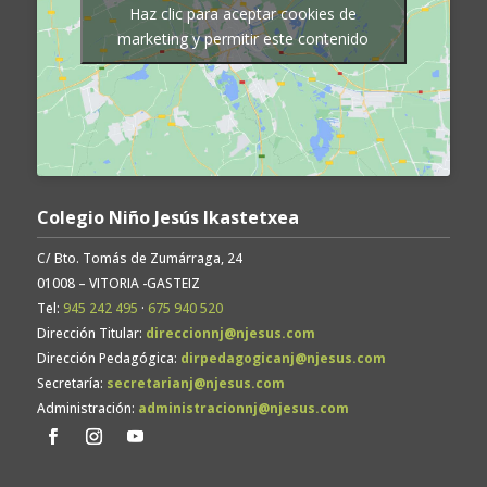
Haz clic para aceptar cookies de
marketing y permitir este contenido
Colegio Niño Jesús Ikastetxea
C/ Bto. Tomás de Zumárraga, 24
01008 – VITORIA -GASTEIZ
Tel:
945 242 495
·
675 940 520
Dirección Titular:
direccionnj@njesus.com
Dirección Pedagógica:
dirpedagogicanj@njesus.com
Secretaría:
secretarianj@njesus.com
Administración:
administracionnj@njesus.com