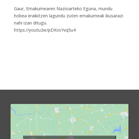
Gaur, Emakumearen Nazioarteko Eguna, mundu
hobea eraikitzen lagundu zuten emakumeak ikusarazi
nahi izan ditugu.
https://youtu.be/pDKvsYvq5u4