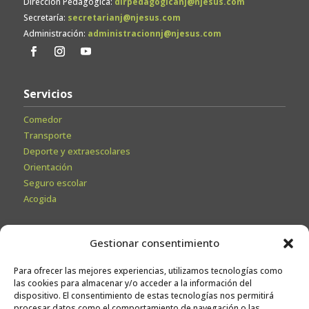
Dirección Pedagógica:
dirpedagogicanj@njesus.com
Secretaría:
secretarianj@njesus.com
Administración:
administracionnj@njesus.com
Servicios
Comedor
Transporte
Deporte y extraescolares
Orientación
Seguro escolar
Acogida
Secretaría
Gestionar consentimiento
Información General
Para ofrecer las mejores experiencias, utilizamos tecnologías como
Admisiones
las cookies para almacenar y/o acceder a la información del
Calendario escolar
dispositivo. El consentimiento de estas tecnologías nos permitirá
procesar datos como el comportamiento de navegación o las