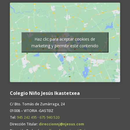
Haz clic para aceptar cookies de
marketing y permitir este contenido
Colegio Niño Jesús Ikastetxea
C/ Bto. Tomás de Zumárraga, 24
01008 – VITORIA -GASTEIZ
Tel:
945 242 495
·
675 940 520
Dirección Titular:
direccionnj@njesus.com