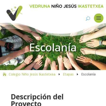
Escolanía
Colegio Niño Jesús Ikastetxea
Etapas
Escolanía
E
E
Descripción del
Proyecto