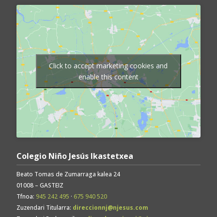
Click to accept marketing cookies and
enable this content
Colegio Niño Jesús Ikastetxea
Beato Tomas de Zumarraga kalea 24
01008 – GASTEIZ
Tfnoa:
945 242 495
·
675 940 520
Zuzendari Titularra:
direccionnj@njesus.com