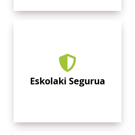

Eskolaki Segurua