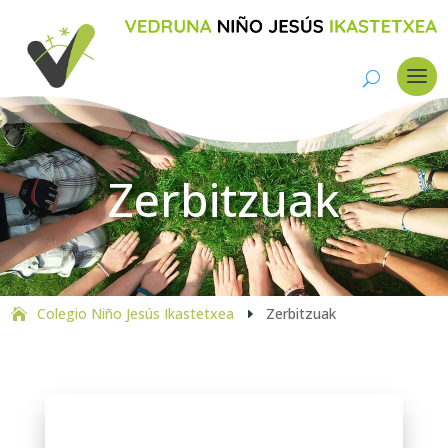
Zerbitzuak
Colegio Niño Jesús Ikastetxea
Zerbitzuak
E