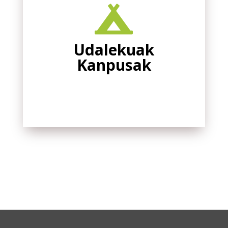

Udalekuak
Kanpusak