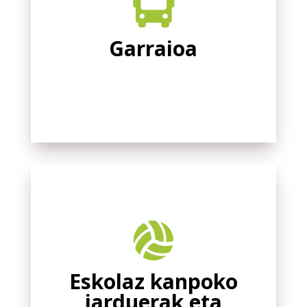

Garraioa

Eskolaz kanpoko
jarduerak eta