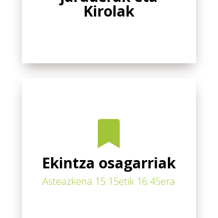
Kirolak

Ekintza osagarriak
Asteazkena 15:15etik 16:45era