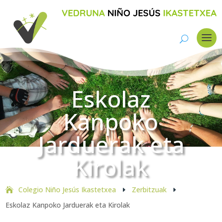
Eskolaz
Kanpoko
Jarduerak eta
Kirolak
Colegio Niño Jesús Ikastetxea
Zerbitzuak
E
E
Eskolaz Kanpoko Jarduerak eta Kirolak