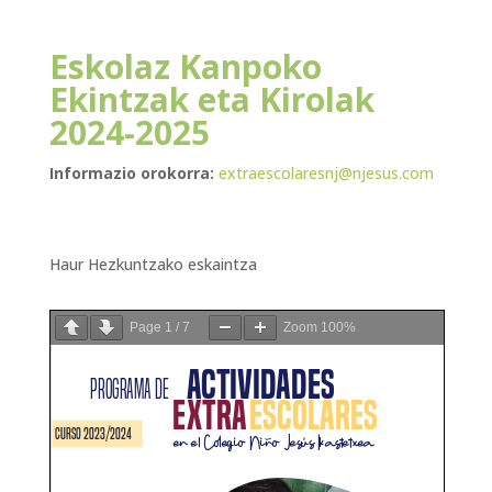
Eskolaz Kanpoko
Ekintzak eta Kirolak
2024-2025
Informazio orokorra:
extraescolaresnj@njesus.com
Haur Hezkuntzako eskaintza
Page
1
/
7
Zoom
100%