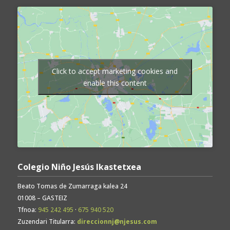
Click to accept marketing cookies and
enable this content
Colegio Niño Jesús Ikastetxea
Beato Tomas de Zumarraga kalea 24
01008 – GASTEIZ
Tfnoa:
945 242 495
·
675 940 520
Zuzendari Titularra:
direccionnj@njesus.com