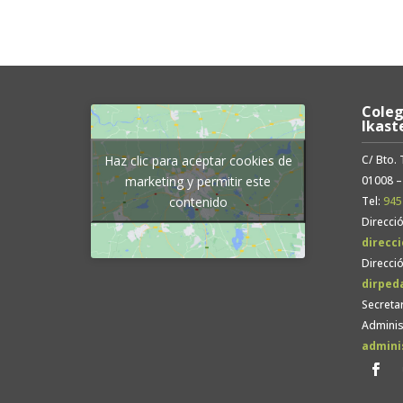
Coleg
Ikast
C/ Bto.
Haz clic para aceptar cookies de
01008 –
marketing y permitir este
Tel:
945
contenido
Direcció
direcc
Direcci
dirped
Secretar
Adminis
admini