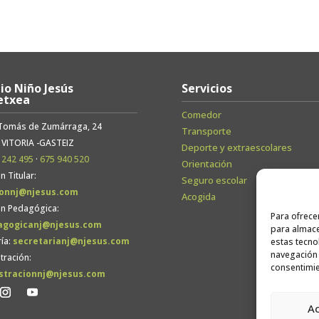
io Niño Jesús
Servicios
etxea
Comedor
 Tomás de Zumárraga, 24
Transporte
 VITORIA -GASTEIZ
Deporte y extraescolares
 242 495
·
675 940 520
Orientación
n Titular:
Seguro escolar
ionnj@njesus.com
Acogida
ón Pedagógica:
Para ofrece
agogicanj@njesus.com
para almace
ía:
secretarianj@njesus.com
estas tecno
navegación o
tración:
consentimie
stracionnj@njesus.com
A