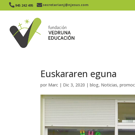


secretarianj@njesus.com
945 242 495​
Euskararen eguna
por
Marc
|
Dic 3, 2020
|
blog
,
Noticias
,
promoc