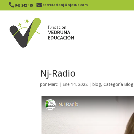


secretarianj@njesus.com
945 242 495​
Nj-Radio
por
Marc
|
Ene 14, 2022
|
blog
,
Categoría Blog