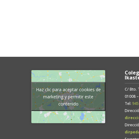
Coleg
Ikast
C/ Bto.
Haz clic para aceptar cookies de
01008 –
marketing y permitir este
Tel:
945
contenido
Direcció
direcc
Direcci
dirped