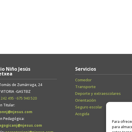
io Niño Jesús
Servicios
etxea
Comedor
 Tomás de Zumárraga, 24
Transporte
 VITORIA -GASTEIZ
Deporte y extraescolares
 242 495
·
675 940 520
Orientación
n Titular:
Seguro escolar
ionnj@njesus.com
Acogida
ón Pedagógica:
Para ofrece
agogicanj@njesus.com
para almace