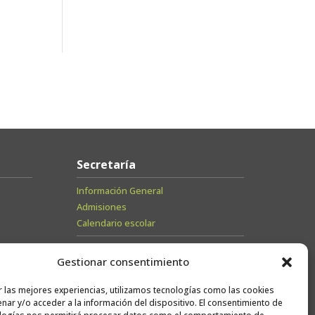
Secretaría
Información General
Admisiones
Calendario escolar
Contacto
Gestionar consentimiento
Sugerencias
r las mejores experiencias, utilizamos tecnologías como las cookies
Trabaja con
nar y/o acceder a la información del dispositivo. El consentimiento de