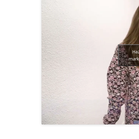
Haz
marke