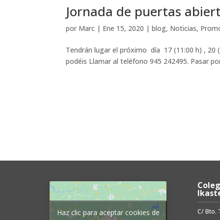
Jornada de puertas abier
por
Marc
|
Ene 15, 2020
|
blog
,
Noticias
,
Prom
Tendrán lugar el próximo día 17 (11:00 h) , 20 (
podéis Llamar al teléfono 945 242495. Pasar por 
Coleg
Ikast
C/ Bto.
Haz clic para aceptar cookies de