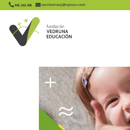


secretarianj@njesus.com
945 242 495​