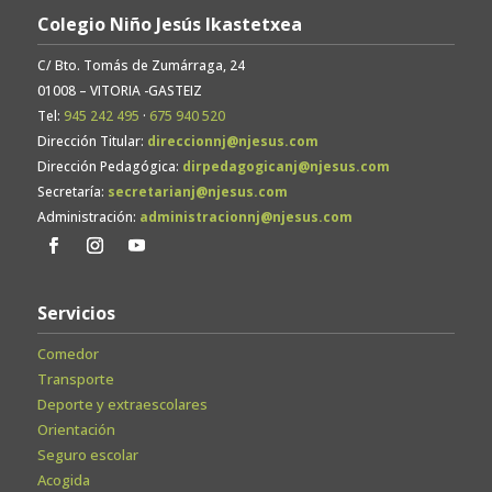
Colegio Niño Jesús Ikastetxea
C/ Bto. Tomás de Zumárraga, 24
01008 – VITORIA -GASTEIZ
Tel:
945 242 495
·
675 940 520
Dirección Titular:
direccionnj@njesus.com
Dirección Pedagógica:
dirpedagogicanj@njesus.com
Secretaría:
secretarianj@njesus.com
Administración:
administracionnj@njesus.com
Servicios
Comedor
Transporte
Deporte y extraescolares
Orientación
Seguro escolar
Acogida