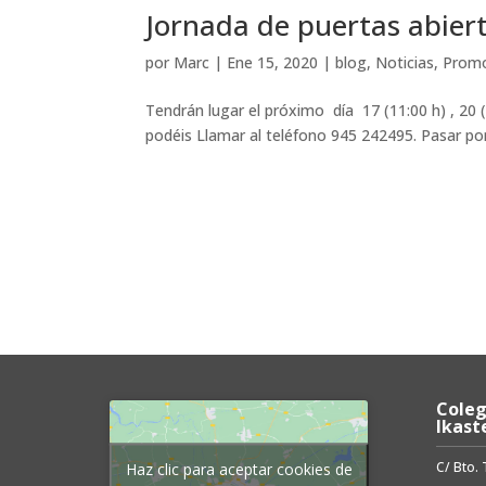
Jornada de puertas abier
por
Marc
|
Ene 15, 2020
|
blog
,
Noticias
,
Prom
Tendrán lugar el próximo día 17 (11:00 h) , 20 (
podéis Llamar al teléfono 945 242495. Pasar por 
Coleg
Ikast
C/ Bto.
Haz clic para aceptar cookies de