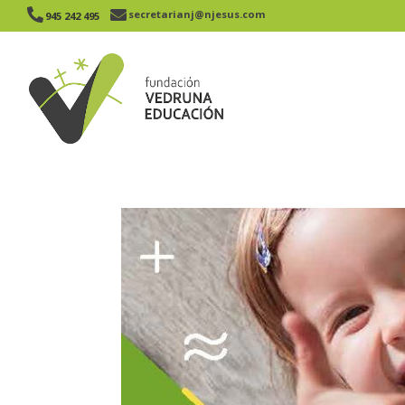


secretarianj@njesus.com
945 242 495​