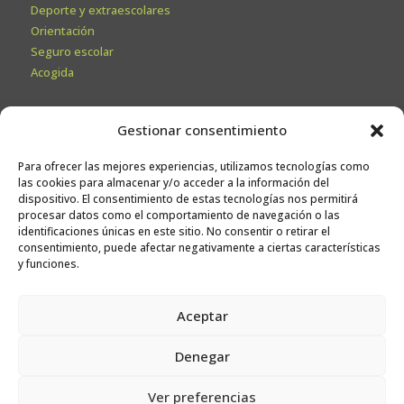
Deporte y extraescolares
Orientación
Seguro escolar
Acogida
Secretaría
Gestionar consentimiento
Información General
Para ofrecer las mejores experiencias, utilizamos tecnologías como
Admisiones
las cookies para almacenar y/o acceder a la información del
Calendario escolar
dispositivo. El consentimiento de estas tecnologías nos permitirá
procesar datos como el comportamiento de navegación o las
Contacto
identificaciones únicas en este sitio. No consentir o retirar el
Sugerencias
consentimiento, puede afectar negativamente a ciertas características
y funciones.
Trabaja con nosotros
Aceptar
Canal ético
Denegar
Ver preferencias