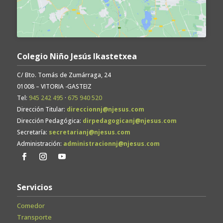
Colegio Niño Jesús Ikastetxea
C/ Bto. Tomás de Zumárraga, 24
01008 – VITORIA -GASTEIZ
Tel:
945 242 495
·
675 940 520
Dirección Titular:
direccionnj@njesus.com
Dirección Pedagógica:
dirpedagogicanj@njesus.com
Secretaría:
secretarianj@njesus.com
Administración:
administracionnj@njesus.com
Servicios
Comedor
Transporte