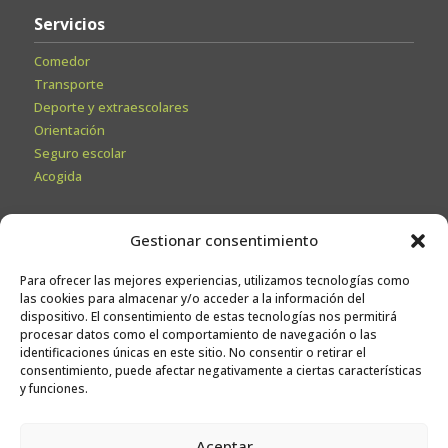
Servicios
Comedor
Transporte
Deporte y extraescolares
Orientación
Seguro escolar
Acogida
Secretaría
Gestionar consentimiento
Información General
Para ofrecer las mejores experiencias, utilizamos tecnologías como
Admisiones
las cookies para almacenar y/o acceder a la información del
Calendario escolar
dispositivo. El consentimiento de estas tecnologías nos permitirá
procesar datos como el comportamiento de navegación o las
Contacto
identificaciones únicas en este sitio. No consentir o retirar el
Sugerencias
consentimiento, puede afectar negativamente a ciertas características
y funciones.
Trabaja con nosotros
Aceptar