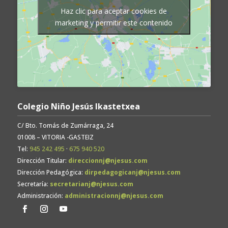
Haz clic para aceptar cookies de
marketing y permitir este contenido
Colegio Niño Jesús Ikastetxea
C/ Bto. Tomás de Zumárraga, 24
01008 – VITORIA -GASTEIZ
Tel:
945 242 495
·
675 940 520
Dirección Titular:
direccionnj@njesus.com
Dirección Pedagógica:
dirpedagogicanj@njesus.com
Secretaría:
secretarianj@njesus.com
Administración:
administracionnj@njesus.com