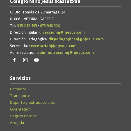
Colegio Niño Jesús Ikastetxea
C/ Bto. Tomás de Zumárraga, 24
01008 – VITORIA -GASTEIZ
Tel:
945 242 495
·
675 940 520
Dirección Titular:
direccionnj@njesus.com
Dirección Pedagógica:
dirpedagogicanj@njesus.com
Secretaría:
secretarianj@njesus.com
Administración:
administracionnj@njesus.com
Servicios
Comedor
Transporte
Deporte y extraescolares
Orientación
Seguro escolar
Acogida