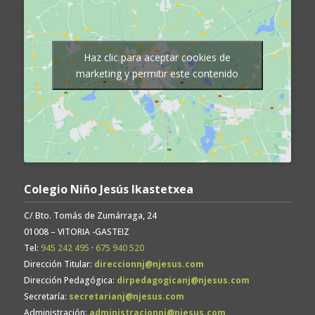
Haz clic para aceptar cookies de
marketing y permitir este contenido
Colegio Niño Jesús Ikastetxea
C/ Bto. Tomás de Zumárraga, 24
01008 – VITORIA -GASTEIZ
Tel:
945 242 495
·
675 940 520
Dirección Titular:
direccionnj@njesus.com
Dirección Pedagógica:
dirpedagogicanj@njesus.com
Secretaría:
secretarianj@njesus.com
Administración:
administracionnj@njesus.com