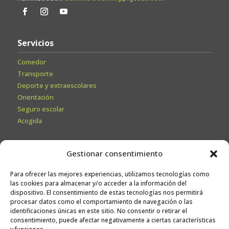
Servicios
Comedor
Transporte
Deporte y extraescolares
Orientación
Seguro escolar
Acogida
Secretaría
Gestionar consentimiento
Información General
Para ofrecer las mejores experiencias, utilizamos tecnologías como
Admisiones
las cookies para almacenar y/o acceder a la información del
Calendario escolar
dispositivo. El consentimiento de estas tecnologías nos permitirá
procesar datos como el comportamiento de navegación o las
Contacto
identificaciones únicas en este sitio. No consentir o retirar el
Sugerencias
consentimiento, puede afectar negativamente a ciertas características