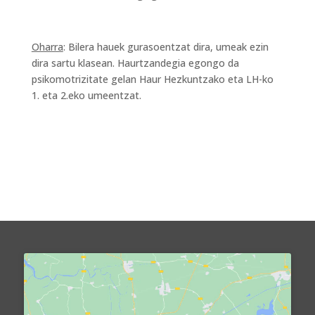
Oharra
: Bilera hauek gurasoentzat dira, umeak ezin
dira sartu klasean. Haurtzandegia egongo da
psikomotrizitate gelan Haur Hezkuntzako eta LH-ko
1. eta 2.eko umeentzat.