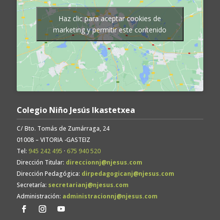
Haz clic para aceptar cookies de
marketing y permitir este contenido
Colegio Niño Jesús Ikastetxea
C/ Bto. Tomás de Zumárraga, 24
01008 – VITORIA -GASTEIZ
Tel:
945 242 495
·
675 940 520
Dirección Titular:
direccionnj@njesus.com
Dirección Pedagógica:
dirpedagogicanj@njesus.com
Secretaría:
secretarianj@njesus.com
Administración:
administracionnj@njesus.com