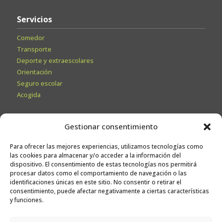
Servicios
Comedor
Transporte
Deporte y extraescolares
Orientación
Seguro escolar
Acogida
Secretaría
Gestionar consentimiento
Información General
Para ofrecer las mejores experiencias, utilizamos tecnologías como
Admisiones
las cookies para almacenar y/o acceder a la información del
Calendario escolar
dispositivo. El consentimiento de estas tecnologías nos permitirá
procesar datos como el comportamiento de navegación o las
Contacto
identificaciones únicas en este sitio. No consentir o retirar el
Sugerencias
consentimiento, puede afectar negativamente a ciertas características
y funciones.
Trabaja con nosotros