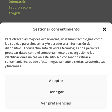
Orientación
Seguro escolar
Acogida
Secretaría
Gestionar consentimiento
Información General
Para ofrecer las mejores experiencias, utilizamos tecnologías como
Admisiones
las cookies para almacenar y/o acceder a la información del
Calendario escolar
dispositivo. El consentimiento de estas tecnologías nos permitirá
procesar datos como el comportamiento de navegación o las
Contacto
identificaciones únicas en este sitio. No consentir o retirar el
Sugerencias
consentimiento, puede afectar negativamente a ciertas características
y funciones.
Trabaja con nosotros
Aceptar
Canal ético
Denegar
Ver preferencias
© Niño Jesús Ikastetxea
. Todos los derechos reservados.