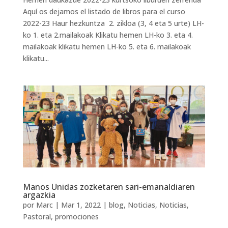
Aquí os dejamos el listado de libros para el curso
2022-23 Haur hezkuntza 2. zikloa (3, 4 eta 5 urte) LH-
ko 1. eta 2.mailakoak Klikatu hemen LH-ko 3. eta 4.
mailakoak klikatu hemen LH-ko 5. eta 6. mailakoak
klikatu...
Manos Unidas zozketaren sari-emanaldiaren
argazkia
por
Marc
|
Mar 1, 2022
|
blog
,
Noticias
,
Noticias
,
Pastoral
,
promociones