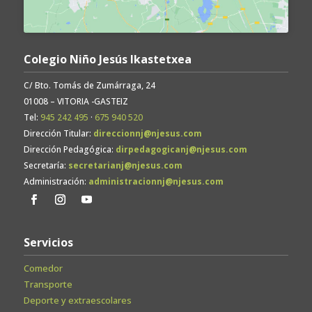
Colegio Niño Jesús Ikastetxea
C/ Bto. Tomás de Zumárraga, 24
01008 – VITORIA -GASTEIZ
Tel:
945 242 495
·
675 940 520
Dirección Titular:
direccionnj@njesus.com
Dirección Pedagógica:
dirpedagogicanj@njesus.com
Secretaría:
secretarianj@njesus.com
Administración:
administracionnj@njesus.com
Servicios
Comedor
Transporte
Deporte y extraescolares